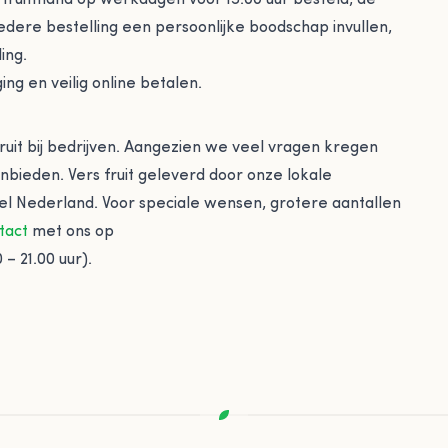
 fruitmand op werkdagen voor 15.00 uur besteld, de
edere bestelling een persoonlijke boodschap invullen,
ing.
ng en veilig online betalen.
uit bij bedrijven. Aangezien we veel vragen kregen
anbieden. Vers fruit geleverd door onze lokale
eel Nederland. Voor speciale wensen, grotere aantallen
tact
met ons op
– 21.00 uur).