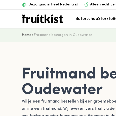
Ga naar de inhoud
Bezorging in heel Nederland
Alleen echt ve
Beterschap
Sterkte
B
Home
Fruitmand bezorgen in Oudewater
Fruitmand be
Oudewater
Wil je een fruitmand bestellen bij een groenteboe
online een fruitmand. Wij leveren vers fruit via d