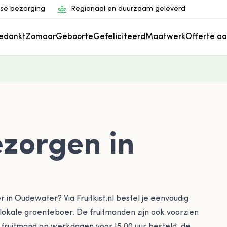
rse bezorging
Regionaal en duurzaam geleverd
edankt
Zomaar
Geboorte
Gefeliciteerd
Maatwerk
Offerte a
Gee
zorgen in
r in Oudewater? Via Fruitkist.nl bestel je eenvoudig
e lokale groenteboer. De fruitmanden zijn ook voorzien